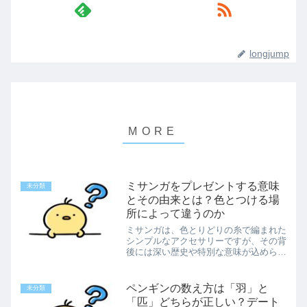
longjump
ミサンガをプレゼントする意味
未分類
とその由来とは？色とつける場
所によって違うのか
ミサンガは、色とりどりの糸で編まれた
シンプルなアクセサリーですが、その背
後には深い歴史や特別な意味が込められ
ています。願いを込めて手首や足首に巻
きつけ、糸が自然に切れるまで身につけ
ると、その願いが叶うと言われているこ
ペンギンの数え方は「羽」と
未分類
のアイテム。南米・ブラジ...
「匹」どちらが正しい？デート