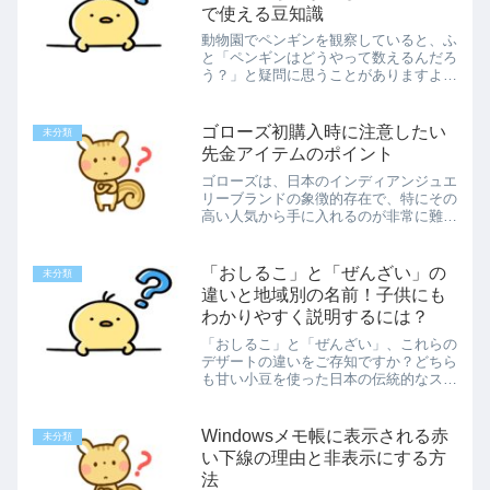
で使える豆知識
動物園でペンギンを観察していると、ふ
と「ペンギンはどうやって数えるんだろ
う？」と疑問に思うことがありますよ
ね。そんな質問が、デート中に意外と盛
り上がることもあります。ですが、
「羽」と「匹」、どちらが正しいのか迷
ゴローズ初購入時に注意したい
未分類
うこともありますよね。そこで、...
先金アイテムのポイント
ゴローズは、日本のインディアンジュエ
リーブランドの象徴的存在で、特にその
高い人気から手に入れるのが非常に難し
いことでも知られています。中でも「先
金フェザー」と呼ばれるアイテムは、フ
ァンの間で憧れの存在となっており、手
「おしるこ」と「ぜんざい」の
未分類
に入れるとその魅力に惹き...
違いと地域別の名前！子供にも
わかりやすく説明するには？
「おしるこ」と「ぜんざい」、これらの
デザートの違いをご存知ですか？どちら
も甘い小豆を使った日本の伝統的なスイ
ーツで、よく餅や白玉団子が加えられる
ことがあります。口に入れると甘さが広
がり、特に寒い日にはぴったりの温かい
Windowsメモ帳に表示される赤
未分類
おやつです。ですが、この...
い下線の理由と非表示にする方
法