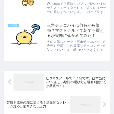
Windowsメモ帳はシンプルで使いやすい
テキストエディタとして、多くのユーザ
ーに親しまれています。このアプリは
Windowsに標準搭載されており、初心者
から熟練者まで幅広い層が活用していま
す。最近のアップデートにより、入力中
三角チョコパイは何時から販
未分類
の誤字やスペル...
売？マクドナルドで朝でも買え
るか実際に確かめてみた！
冬の人気スイーツ「三角チョコパイ」が
今年も登場！この濃厚なチョコレートが
詰まったパイは、朝のひとときをちょっ
と贅沢にしてくれそうですが、果たして
朝の時間帯でも購入できるのでしょう
か？朝マックでは通常、提供されるメニ
ューが限られているため、三...
ビジネスメールで「了解です」は本当に
OK？正しい敬語の選び方と場面別使い分
け徹底ガイド
苦情を成長の糧に変える！建設的なクレ
ーム対応と前向きな伝え方